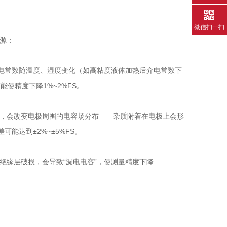
微信扫一扫
源：
介电常数随温度、湿度变化（如高粘度液体加热后介电常数下
使精度下降1%~2%FS。
，会改变电极周围的电容场分布——杂质附着在电极上会形
能达到±2%~±5%FS。
绝缘层破损，会导致“漏电电容”，使测量精度下降