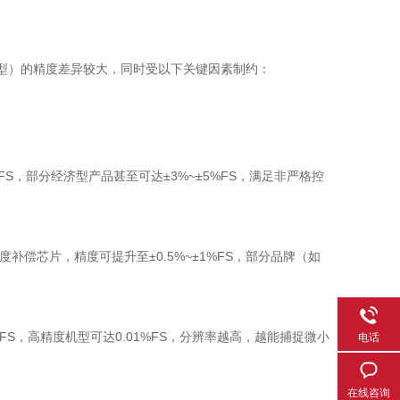
度型）的精度差异较大，同时受以下关键因素制约：
S，部分经济型产品甚至可达±3%~±5%FS，满足非严格控
偿芯片，精度可提升至±0.5%~±1%FS，部分品牌（如
FS，高精度机型可达0.01%FS，分辨率越高，越能捕捉微小
电话
在线咨询