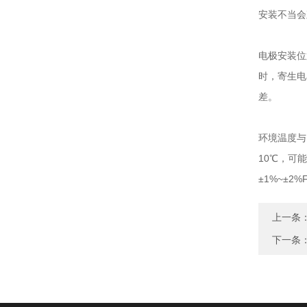
安装不当会
电极安装位
时，寄生电
差。
环境温度与
10℃，可
±1%~±2%
上一条
下一条