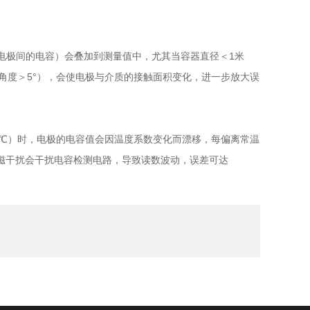
电极间的电容）会叠加到测量值中，尤其当容器直径＜1米
斜角度＞5°），会使电极与介质的接触面积变化，进一步放大误
150℃）时，电极的电容值会因温度系数变化而漂移，每偏离常温
缆，电磁干扰会干扰电容检测电路，导致读数波动，误差可达