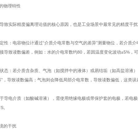
质的物理特性
导致实际精度偏离理论值的核心原因，也是工业场景中最常见的精度干扰
定性：电容物位计通过“介质介电常数与空气的差异”测量物位，若介质
接导致读数偏差，例如：水的介电常数约80，若因温度变化波动±5%，可能
状态：若介质含杂质、气泡（如搅拌中的液体）或易结垢（如高盐溶液）
容”，导致读数偏高；气泡则会降低局部介电常数，导致读数偏低，这类误差可
于导电介质（如酸碱溶液），需使用绝缘电极或带保护套的电极，若电极
FS。
环境的干扰