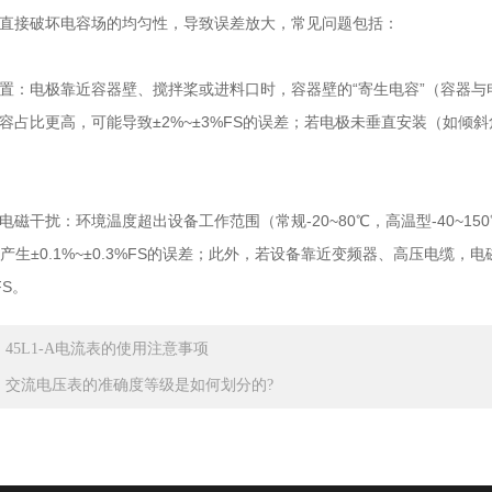
直接破坏电容场的均匀性，导致误差放大，常见问题包括：
置：电极靠近容器壁、搅拌桨或进料口时，容器壁的“寄生电容”（容器与
容占比更高，可能导致±2%~±3%FS的误差；若电极未垂直安装（如倾
电磁干扰：环境温度超出设备工作范围（常规-20~80℃，高温型-40~
能产生±0.1%~±0.3%FS的误差；此外，若设备靠近变频器、高压电
FS。
：
45L1-A电流表的使用注意事项
：
交流电压表的准确度等级是如何划分的?