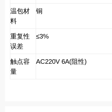
温包材
铜
料
重复性
≤3%
误差
触点容
AC220V 6A(阻性)
量