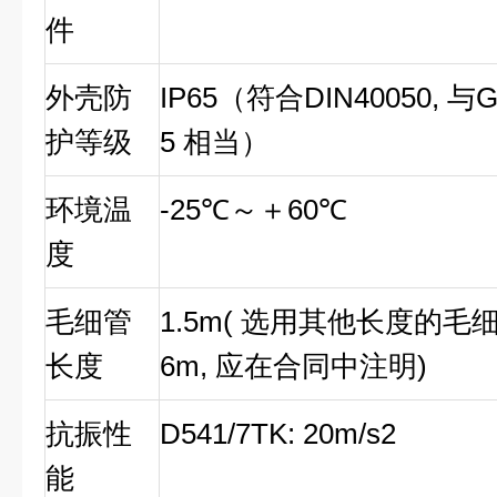
件
外壳防
IP65（符合DIN40050, 与G
护等级
5 相当）
环境温
-25℃～＋60℃
度
毛细管
1.5m( 选用其他长度的毛细
长度
6m, 应在合同中注明)
抗振性
D541/7TK: 20m/s2
能