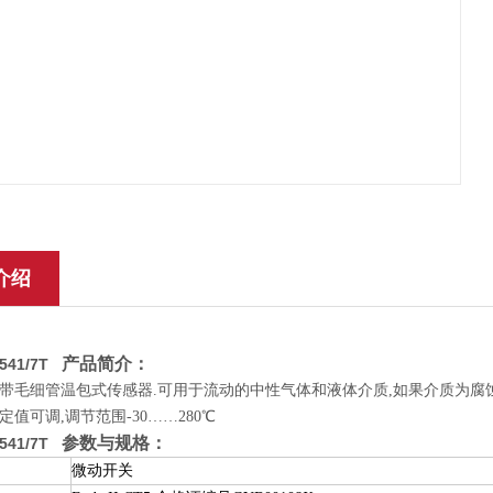
介绍
产品简介：
D541/7T
带毛细管温包式传感器.可用于流动的中性气体和液体介质,如果介质为腐蚀
值可调,调节范围-30……280℃
参数与规格：
D541/7T
微动开关