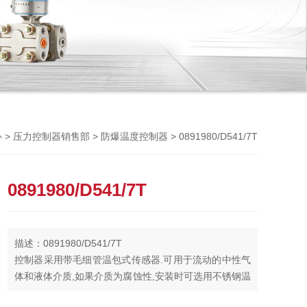
Previou
>
>
> 0891980/D541/7T
心
压力控制器销售部
防爆温度控制器
0891980/D541/7T
描述：0891980/D541/7T
控制器采用带毛细管温包式传感器.可用于流动的中性气
体和液体介质,如果介质为腐蚀性,安装时可选用不锈钢温
包保护套套在铜质温包外（见附件）.控制器的设定值可