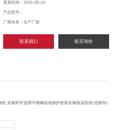
调,调节范围-30……280℃
更新时间：2025-09-24
产品型号：
厂商性质：生产厂家
联系我们
留言询价
性,安装时可选用不锈钢温包保护套套在铜质温包外(见附件).