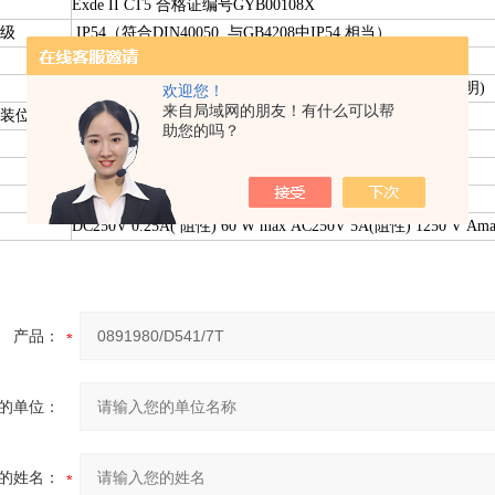
Exde II CT5 合格证编号GYB00108X
级
IP54（符合DIN40050, 与GB4208中IP54 相当）
-20℃～＋40℃
1.5m( 选用其他长度的毛细管, zui长可为6m, 应在合同中注明)
欢迎您！
来自局域网的朋友！有什么可以帮
装位置
垂直于水平面
助您的吗？
Max: 20m/s2
铜
≤3%
DC250V 0.25A( 阻性) 60 W max AC250V 5A(阻性) 1250 V Am
产品：
的单位：
的姓名：