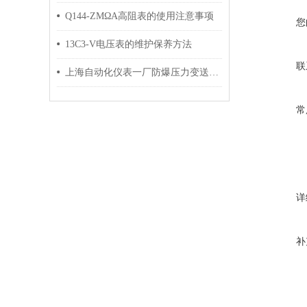
Q144-ZMΩA高阻表的使用注意事项
您
13C3-V电压表的维护保养方法
联
上海自动化仪表一厂防爆压力变送器的工作原理及安装注意事项
常
详
补