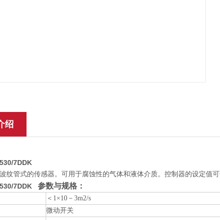
介绍
D530/7DDK
波纹管式的传感器。可用于腐蚀性的气体和液体介质。控制器的设定值可调
参数与规格：
D530/7DDK
＜1×10－3m2/s
微动开关