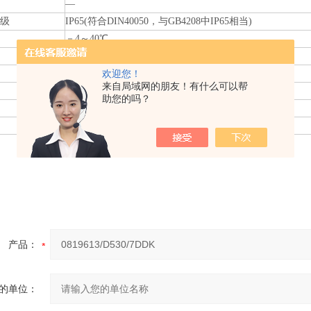
―
级
IP65(符合DIN40050，与GB4208中IP65相当)
－4～40℃
0～120℃
欢迎您！
来自局域网的朋友！有什么可以帮
D520/7DK：20 m/ s2
助您的吗？
≤1%
AC 220V 6A（阻性）
产品：
的单位：