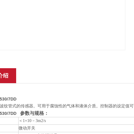
介绍
530/7DD
波纹管式的传感器。可用于腐蚀性的气体和液体介质。控制器的设定值可调
参数与规格：
D530/7DD
＜1×10－3m2/s
微动开关