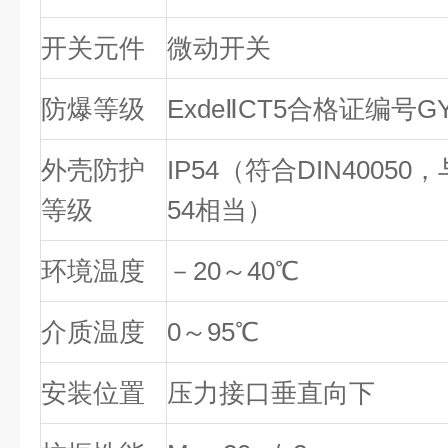
开关元件
微动开关
防爆等级
Exde
Ⅱ
CT5合格证编号GYB
外壳防护
IP54（符合DIN40050，
等级
54相当）
环境温度
－20～40
℃
介质温度
0～95
℃
安装位置
压力接口垂直向下