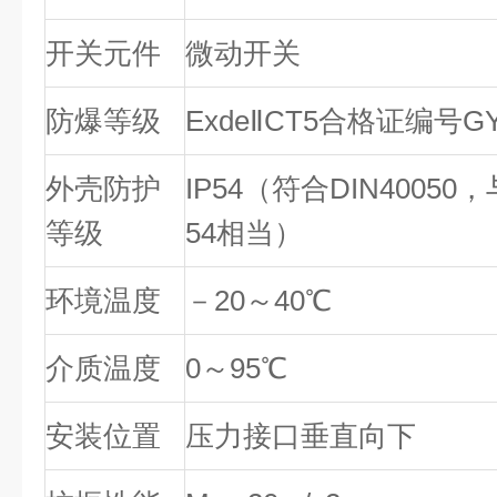
开关元件
微动开关
防爆等级
Exde
Ⅱ
CT5合格证编号GYB
外壳防护
IP54（符合DIN40050，
等级
54相当）
环境温度
－20～40
℃
介质温度
0～95
℃
安装位置
压力接口垂直向下