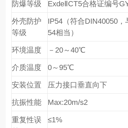
防爆等级
Exde
Ⅱ
CT5合格证编号GYB
外壳防护
IP54（符合DIN40050，
等级
54相当）
环境温度
－20～40
℃
介质温度
0～95
℃
安装位置
压力接口垂直向下
抗振性能
Max:20m/s2
重复性误
≤1%