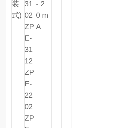
装
31
- 2
式)
02
0 m
ZP
A
E-
31
12
ZP
E-
22
02
ZP