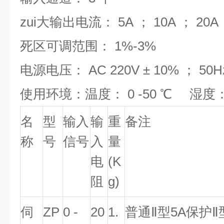
zui大输出电流： 5A ； 10A ； 20A
死区可调范围： 1%-3%
电源电压： AC 220V ± 10% ； 50H
使用环境：温度： 0 -50 ℃ 湿度：≤
名
型
输入
输
重
备注
称
号
信号
入
量
电
(K
阻
g)
伺
ZP
0 -
20
1.
普通
Ⅱ
型5A保护
Ⅱ