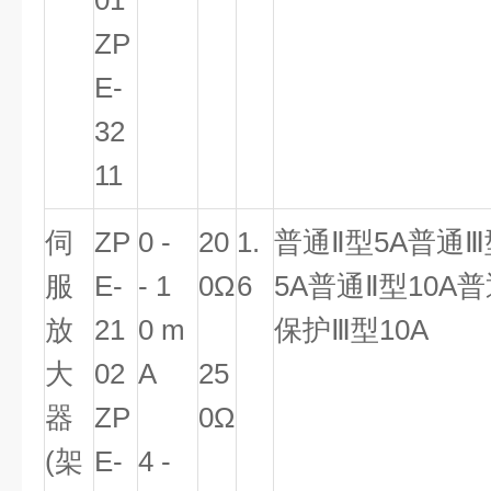
01
ZP
E-
32
11
伺
ZP
0 -
20
1.
普通
Ⅱ
型5A普通
Ⅲ
服
E-
- 1
0Ω
6
5A普通
Ⅱ
型10A
放
21
0 m
保护
Ⅲ
型10A
大
02
A
25
器
ZP
0Ω
(架
E-
4 -