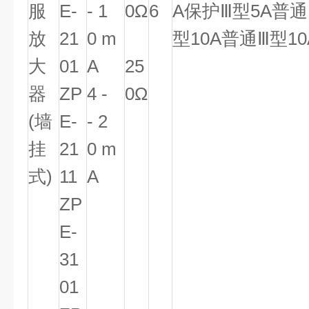
服
E-
- 1
0Ω
6
A保护
Ⅲ
型5A普通
放
21
0 m
型10A普通
Ⅲ
型1
大
01
A
25
器
ZP
4 -
0Ω
(墙
E-
- 2
挂
21
0 m
式)
11
A
ZP
E-
31
01