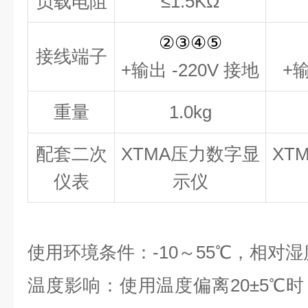
负载电阻
≤
1.5
KΩ
②③④⑤
接线端子
+输出 -220V 接地
+
重量
1.0kg
配套二次
XTMA压力数字显
XT
仪表
示仪
使用环境条件：-10～55℃，相对湿
温度影响：使用温度偏离20±5℃