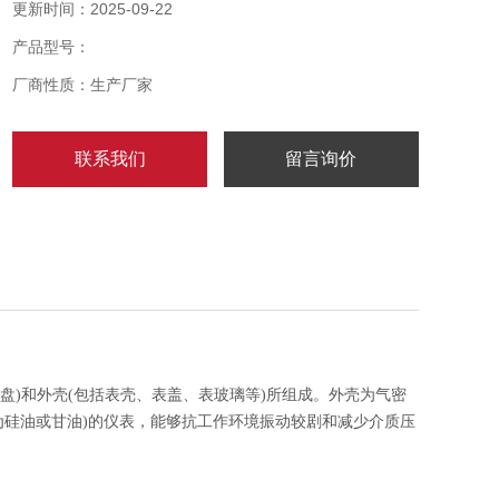
有效地保护内部机件免受环境影响和污秽侵入。对于在
更新时间：2025-09-22
外壳内充液（一般为硅油或甘油）的仪表，能够抗工作
产品型号：
环境振动较剧和减少介质压力的脉动影响。
厂商性质：生产厂家
联系我们
留言询价
盘)和外壳(包括表壳、表盖、表玻璃等)所组成。外壳为气密
为硅油或甘油)的仪表，能够抗工作环境振动较剧和减少介质压