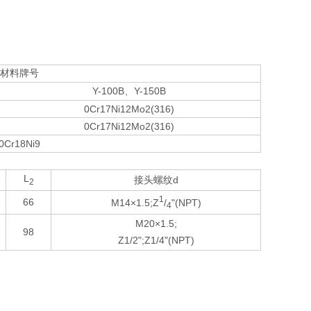
材料牌号
Y-100B
Y-150B
、
0Cr17Ni12Mo2(316)
0Cr17Ni12Mo2(316)
0Cr18Ni9
L
d
接头螺纹
2
1
66
M14×1.5;Z
/
"(NPT)
4
M20×1.5;
98
Z1/2";Z1/4"(NPT)