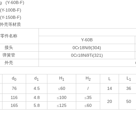
kg (Y-60B-F)
-100B-F)
Y-150B-F)
外壳等材质
零件名称
Y-60B
接头
0Cr18Ni9(304)
弹簧管
0Cr18Ni9Ti(321)
外壳
d
d
H
H
L
L
0
1
1
2
1
76
4.5
60
/
14
36
≤
116
4.8
100
35
≤
≤
20
50
165
5.8
125
60
≤
≤