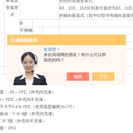
称直及
的径向直接安装式
安装形
63
103
153
63
103
、
、
分别表示直径为
、
式
63
的轴向嵌装式（其中
型另有轴向直接
B
不锈钢
-
F
耐蚀
FZ
耐蚀抗振
欢迎您！
功能
来自局域网的朋友！有什么可以帮
助您的吗？
-
□
B
-
□
-25
7
度：
～
0
℃（外壳内充液）
70
0
～
℃
（外壳内不充液）
大于0.4％/10℃（使用温度偏离20±5℃）
振动：V·H·4级（外壳内充液）
V
·H·3级（外壳内不充液）
：IP65