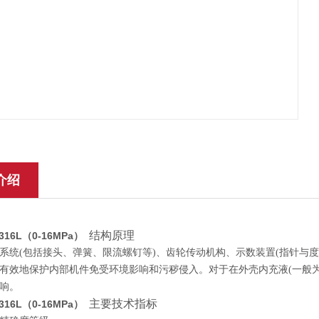
介绍
结构原理
/316L（0-16MPa）
系统(包括接头、弹簧、限流螺钉等)、齿轮传动机构、示数装置(指针与度
有效地保护内部机件免受环境影响和污秽侵入。对于在外壳内充液(一般
响。
主要技术指标
Z/316L（0-16MPa）