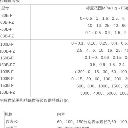
精确度等级
型号
MPa(Hg
PSi
标度范围
～
-60B-F
0
0.6
1
1.6
2.5
4
～
、
、
、
、
、
-60B-FZ
10
16
25
40
60
、
、
、
、
-63B-F
-0.1
0.5
0.9
1.5
2
～
、
、
、
-63B-FZ
0
0.1
0.16
0.25
0.4
0.6
～
、
、
、
、
-100B-F
2.5
4
6
10
16
25
4
、
、
、
、
、
、
100B-FZ
-0.1
0
0.06
0.15
0
～
、
、
、
-150B-F
0.5
0.9
1.5
2.4
150B-FZ
、
、
、
-103B-F
(-30"
0
15
30
60
100
～
、
、
、
、
-103B-F
0
15
30
60
100
200
3
～
、
、
、
、
、
-153B-F
600
800
1000
1500
2
、
、
、
、
153B-FZ
3000
4000
6000
1000
、
、
、
的标度范围和精确度等级仅供特殊订货。
规格
内容
仪表公
60
100
150
60
100
、
、
分别表示直径为
、