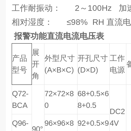
工作耐振动： 2～100Hz 加速度
相对湿度： ≤98% RH 直流电压
报警功能直流电流电压表
展
产品
外型尺寸
开孔尺寸
工作
开
型号
(
A
×B
×
C
)
(
D
×
D
)
电源
角
Q72-
72×72×8
68
+
0
.
5
×6
BCA
0
8
+
0
.
5
DC2
Q96-
96×96×8
92
+
0
.
5
×9
4V
90°