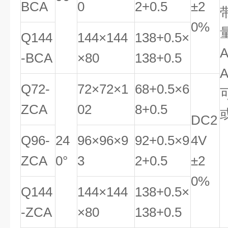
BCA
0
2
+
0
.
5
±2
0%
Q144
144×144
138
+
0
.
5
×
A
-BCA
×80
1
38
+
0
.
5
Q72-
72×72×1
68
+
0
.
5
×6
ZCA
02
8
+
0
.
5
DC2
Q96-
24
96×96×9
92
+
0
.
5
×9
4V
ZCA
0°
3
2
+
0
.
5
±2
0%
Q144
144×144
138
+
0
.
5
×
-ZCA
×80
1
38
+
0
.
5