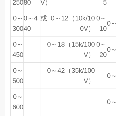
250
80
V）
5
0～
0～4
或
0～12（10k/10
0～
0～
300
40
0V）
10
0～
0～
18
（1
5k
/
10
0
0～
0～
450
V
）
20
0～
0～
42
（3
5k
/
10
0
0～
500
V
）
0～
0～
600