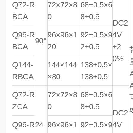
Q72-R
72×72×8
68
+
0
.
5
×6
BCA
0
8
+
0
.
5
DC2
Q96-R
96×96×1
92
+
0
.
5
×9
4V
90°
BCA
20
2
+
0
.
5
±2
0%
Q144-
144×144
138
+
0
.
5
×
RBCA
×80
1
38
+
0
.
5
Q72-R
72×72×8
68
+
0
.
5
×6
ZCA
0
8
+
0
.
5
DC2
Q96-R
24
96×96×1
92
+
0
.
5
×9
4V