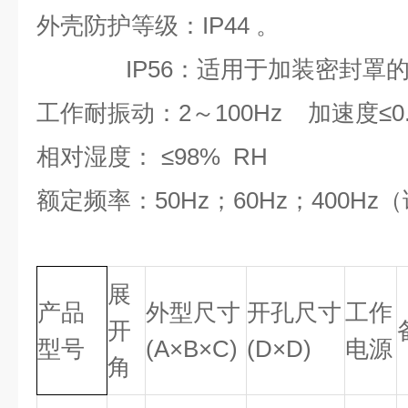
外壳防护等级：IP44 。
IP56：适用于加装密封罩的Q
工作耐振动：2～100Hz 加速度≤0.
相对湿度： ≤98% RH
额定频率：50Hz；60Hz；400H
展
产品
外型尺寸
开孔尺寸
工作
开
型号
(
A
×B
×
C
)
(
D
×
D
)
电源
角