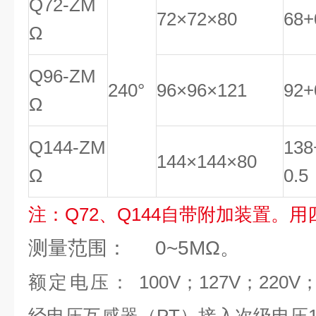
Q72-ZM
72×72×80
68
+
Ω
Q96-ZM
240°
96×96×121
92
+
Ω
Q144-ZM
138
144×144×80
Ω
0
.
5
注：Q72、Q144自带附加装置。
测量范围： 0~5MΩ。
额定电压： 100V；127V；220V；