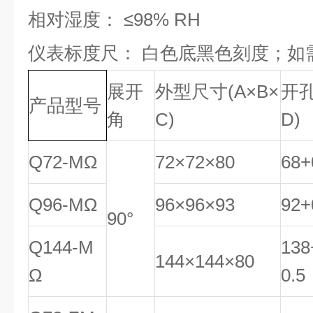
相对湿度： ≤98% RH
仪表标度尺： 白色底黑色刻度；如
展开
外型尺寸
(
A
×B
×
开
产品型号
角
C
)
D
)
Q72-MΩ
72×72×80
68
+
Q96-MΩ
96×96×93
92
+
90°
Q144-M
138
144×144×80
Ω
0
.
5