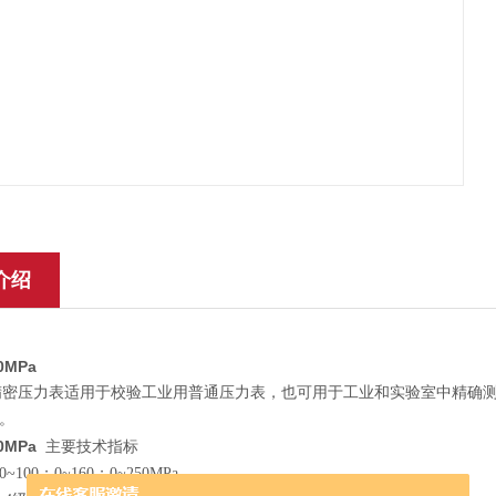
介绍
60MPa
0型精密压力表适用于校验工业用普通压力表，也可用于工业和实验室中精
。
60MPa
主要技术指标
100；0~160；0~250MPa