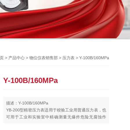
Previou
>
>
>
> Y-100B/160MPa
页
产品中心
物位仪表销售部
压力表
Y-100B/160MPa
描述：Y-100B/160MPa
YB-200型精密压力表适用于校验工业用普通压力表，也
可用于工业和实验室中精确测量无爆炸危险无腐蚀作
用，不结晶，不沉淀等性质的气体和液体的压力。