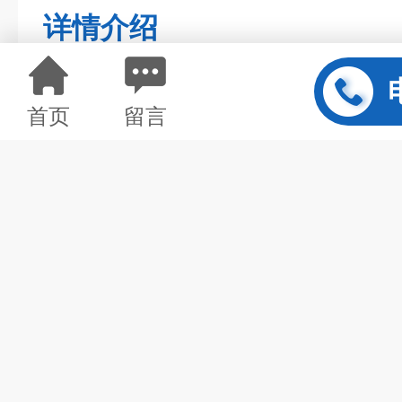
详情介绍
首页
留言
UQZ-2-0002
UQZ系列浮球液位计是用于直接
内液位高度的指针式仪表。该仪表
璃液位计相比较，它不怕破裂，示
于对玻璃管壁有粘滞作用的油污类
的介质的直接指示。
仪表属纯机械结构，故在易燃易爆