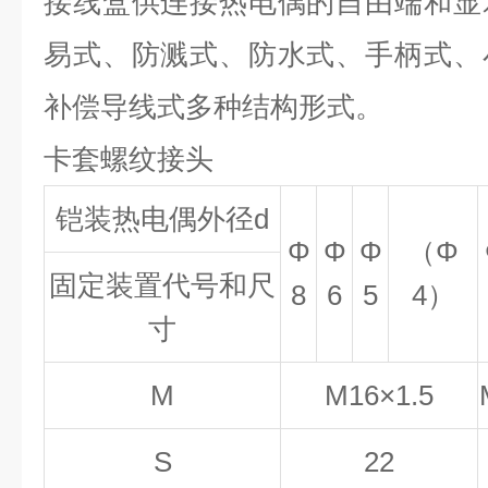
接线盒供连接热电偶的自由端和显
易式、防溅式、防水式、手柄式、
补偿导线式多种结构形式。
卡套螺纹接头
铠装热电偶外径d
Φ
Φ
Φ
（Φ
固定装置代号和尺
8
6
5
4）
寸
M
M16×1.5
S
22