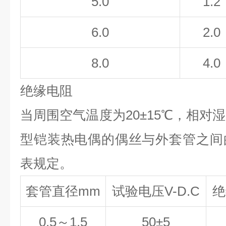
5.0
1.2
6.0
2.0
8.0
4.0
绝缘电阻
当周围空气温度为20±15
℃
，相对湿
型铠装热电偶的偶丝与外套管之间
表规定。
套管直径mm
试验电压V-D.C
绝
0.5～1.5
50±5