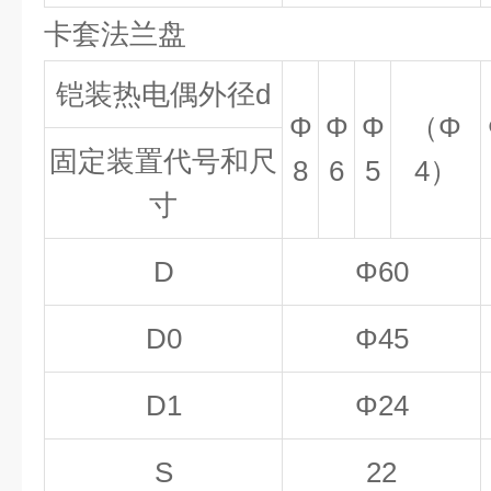
卡套法兰盘
铠装热电偶外径d
Φ
Φ
Φ
（Φ
固定装置代号和尺
8
6
5
4）
寸
D
Φ60
D
0
Φ45
D
1
Φ24
S
22