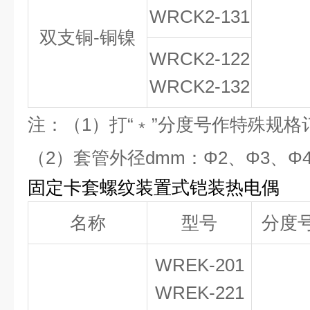
WRCK
2
-131
双支铜-铜镍
WRCK
2
-122
WRCK
2
-132
注：（1）打“﹡”分度号作特殊规格
（2）套管外径dmm：Φ2、Φ3、Φ4
固定卡套螺纹装置式铠装热电偶
名称
型号
分度
WREK-201
WREK-221