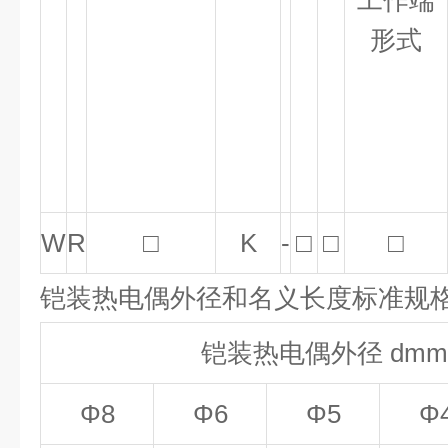
工作端
形式
W
R
□
K
-
□
□
□
铠装热电偶外径和名义长度标准规
铠装热电偶外径 dmm
Φ8
Φ6
Φ5
Φ