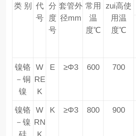
类 别
代
分
套管外
常用
zui高使
号
度
径mm
温
用温
号
度
℃
度
℃
镍铬
W
E
≥
Φ
3
600
700
－铜
RE
镍
K
镍铬
W
K
≥
Φ
3
800
900
－镍
RN
硅
K