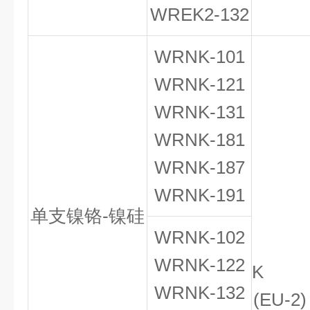
WREK
2
-132
WRNK-101
WRNK-121
WRNK-131
WRNK-181
WRNK-187
WRNK-191
单支镍铬-镍硅
WRNK-102
WRNK-122
K
WRNK-132
(EU-2