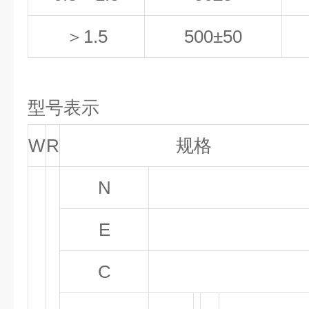
＞1.5
500±50
型号表示
W
R
规格
N
E
C