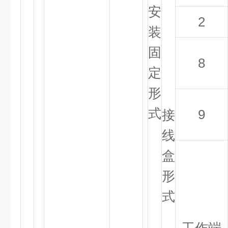
安
2
装
固
8
定
形
式
9
接
线
盒
形
式