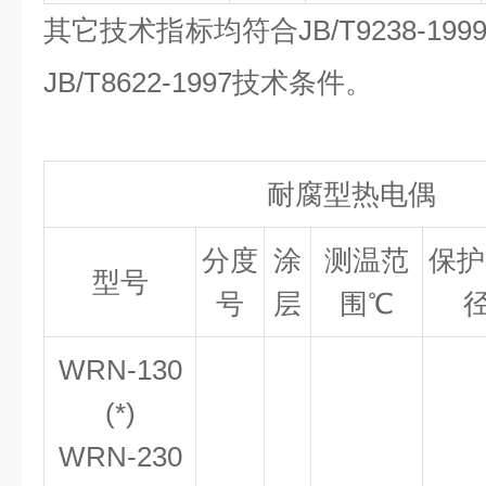
其它技术指标均符合JB/T9238-1
JB/T8622-1997技术条件。
耐腐型热电偶
分度
涂
测温范
保护
型号
号
层
围℃
径
WRN-130
(*)
WRN-230