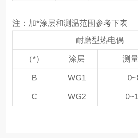
注：加*涂层和测温范围参考下表
耐磨型热电偶
（*）
涂层
测
B
WG1
0~
C
WG2
0~