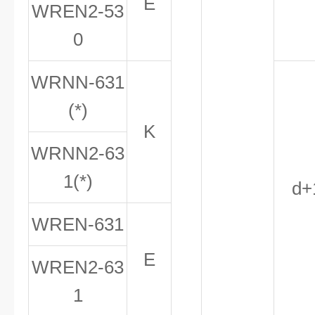
E
WREN
2
-53
0
WRNN-631
(*)
K
WRNN
2
-63
1(*)
d
+
WREN-631
E
WREN
2
-63
1