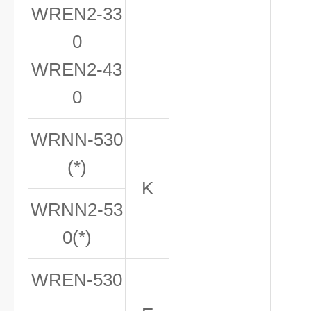
WREN
2
-33
0
WREN
2
-43
0
WRNN-530
(*)
K
WRNN
2
-53
0(*)
WREN-530