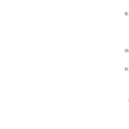
常
详
补