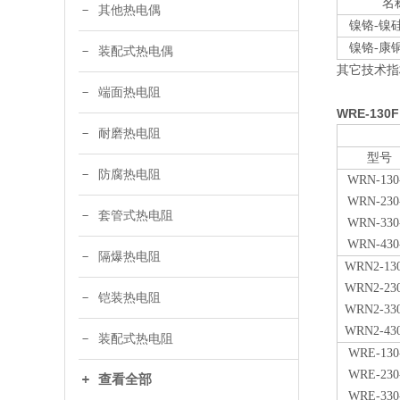
名
其他热电偶
镍铬-镍
镍铬-康
装配式热电偶
其它技术指标
端面热电阻
WRE-13
耐磨热电阻
型号
防腐热电阻
WRN-130
WRN-230
套管式热电阻
WRN-330
WRN-430
隔爆热电阻
WRN
2
-13
WRN
2
-23
铠装热电阻
WRN
2
-33
WRN
2
-43
装配式热电阻
WRE-130
WRE-230
查看全部
WRE-330