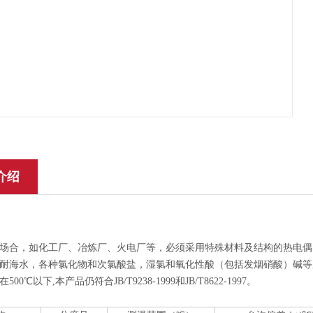
介绍
场合，如化工厂、冶炼厂、火电厂等，必须采用特殊材料及结构的热电偶
耐海水，各种氯化物和次氯酸盐，湿氯和氧化性酸（包括发烟硝酸）碱等
00℃以下,本产品仍符合JB/T9238-1999和JB/T8622-1997。