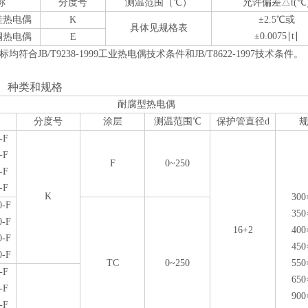
称
分度号
测温范围（℃
）
允许偏差△t(℃
硅热电偶
K
±2.5℃或
具体见规格表
±0.0075∣t∣
铜热电偶
E
均符合JB/T9238-1999工业热电偶技术条件和JB/T8622-1997技术条件。
种类和规格
0F
耐腐型热电偶
分度号
涂层
测温范围
℃
保护管直径d
-F
-F
F
0~250
-F
-F
K
300
0-F
350
0-F
16+2
400
0-F
450
0-F
TC
0~250
550
-F
650
-F
900
-F