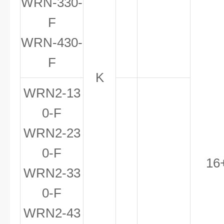
WRN-330-
F
WRN-430-
F
K
WRN
2
-13
0-F
WRN
2
-23
0-F
16
WRN
2
-33
0-F
WRN
2
-43