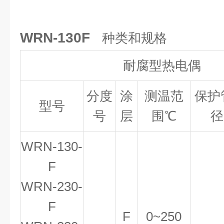
WRN-130F
种类和规格
耐腐型热电偶
分度
涂
测温范
保护
型号
号
层
围
℃
径
WRN-130-
F
WRN-230-
F
F
0~250