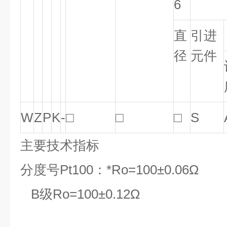
6
直
引进
径
元件
W
Z
P
K
-
□
□
□
S
主要技术指标
分度号Pt100：*Ro=100±0.06Ω
B级Ro=100±0.12Ω