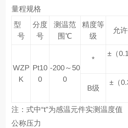
量程规格
型
分度
测温范
精度等
允许
号
号
围℃
级
±（0.
*
WZP
Pt10
-200～50
K
0
0
±（0.
B级
注：式中“t”为感温元件实测温度值
公称压力