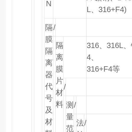
N
L、316+F
4
)
隔
/
膜
隔
316
、
316
隔
离
4
、
离
膜
316+F
4
等
器
片
代
/
材
号
料
测
/
及
量
材
法
/
范