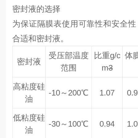
密封液的选择
为保证隔膜表使用可靠性和安全性
合适和密封液。
受压部温度
比重g/c
体
密封液
范围
m
3
高粘度硅
-10～200℃
1.07
0.
油
低粘度硅
-30～100℃
0.94
1.
油