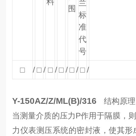
料
兰
围
标
准
代
号
□
/
□
/
□
/
□
/
□
/
□
/
Y-150AZ/Z/ML(B)/316
结构原理
当测量介质的压力P作用于隔膜，
力仪表测压系统的密封液，使其形