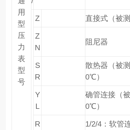
通
/
用
Z
直接式（被测
型
压
Z
阻尼器
力
N
表
S
散热器（被测
型
R
0
℃
）
号
Y
确管连接（
被
L
0
℃
）
R
1/2/4：软