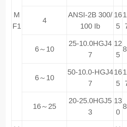
M
ANSI-2B 300/
16
1
4
F1
100 Ib
5
25-10.0HGJ4
12
6～10
8
7
5
50-10.0-HGJ4
16
1
6～10
7
5
20-25.0HGJ5
13
16～25
8
3
0