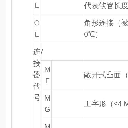
L
代表软管长度
G
角形连接（被
L
0
℃
）
连
/
接
M
器
敞开式凸面
F
代
号
M
工字形（
≤
4 
G
M