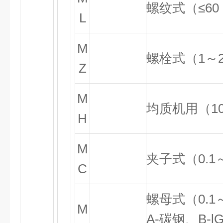
螺纹式（
≤
60
L
M
螺栓式（1～2
Z
M
均质机用（10
H
M
夹子式（0.1～
C
螺母式（0.1～
M
A-碳钢、B-lG