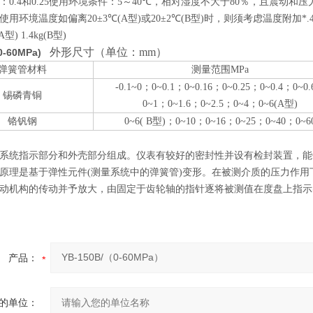
.4和0.25
使用环境条件：5～40
℃
，相对湿度不大于80％，且震动和
使用环境温度如偏离20±3
℃
(A型)或20±2
℃
(B型)时，则须考虑温度附加*.4
型) 1.4kg(B型)
外形尺寸（单位：mm）
(0-60MPa)
弹簧管材料
测量范围MPa
-0.1~0；0~0.1；0~0.16；0~0.25；0~0.4；0~0
锡磷青铜
0~1；0~1.6；0~2.5；0~4；0~6(A型)
铬钒钢
0~6( B型)；0~10；0~16；0~25；0~40；0~6
系统指示部分和外壳部分组成。仪表有较好的密封性并设有检封装置，能
原理是基于弹性元件(测量系统中的弹簧管)变形。在被测介质的压力作
动机构的传动并予放大，由固定于齿轮轴的指针逐将被测值在度盘上指示
产品：
的单位：