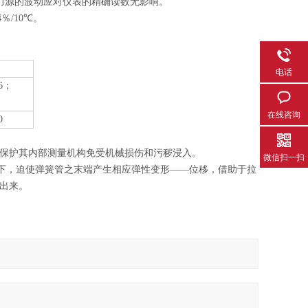
压力源的波动应对仪表的精确读数无影响。
％/10
℃
。
电话
.6；
在线咨询
0
保护其内部测量机构免受机械损伤和污秽浸入。
微信扫一扫
用下，迫使弹簧管之末端产生相应弹性变形——位移，借助于拉
出来。